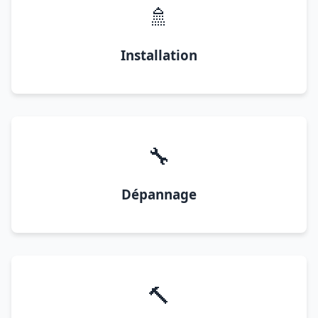
🚿
Installation
🔧
Dépannage
🔨