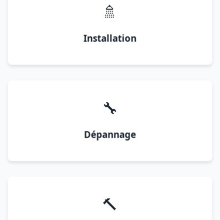
🚿
Installation
🔧
Dépannage
🔨