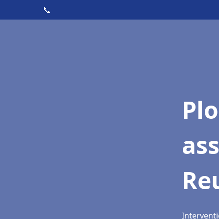
📞
Pl
ass
Reu
Interventi