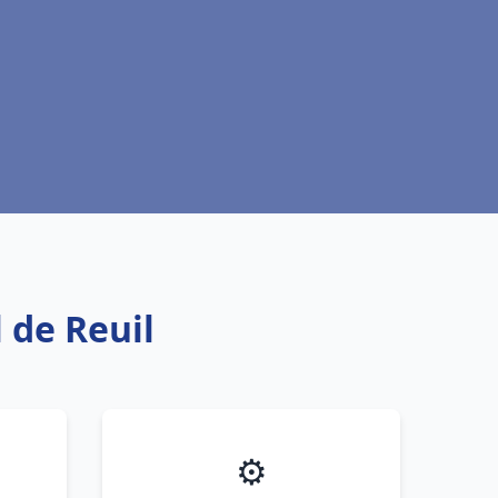
 de Reuil
⚙️