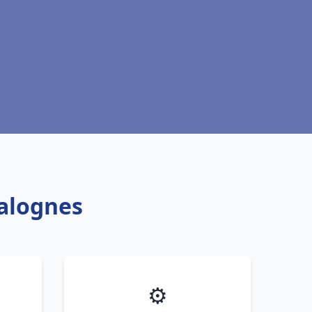
Valognes
⚙️