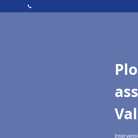
📞
Pl
as
Va
Intervent