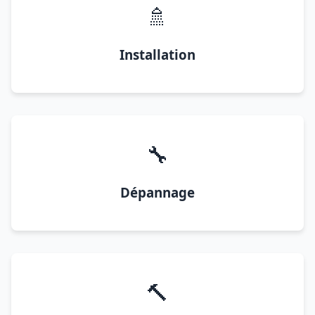
🚿
Installation
🔧
Dépannage
🔨