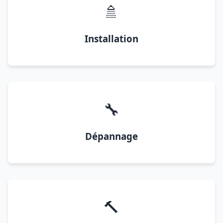
🚿
Installation
🔧
Dépannage
🔨