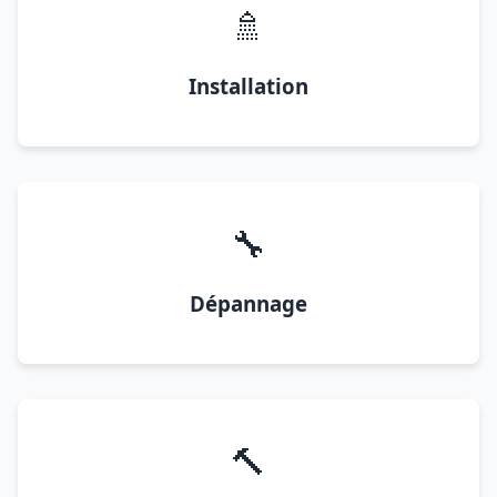
🚿
Installation
🔧
Dépannage
🔨