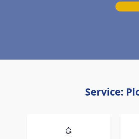
Service: P
🚿