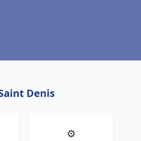
Saint Denis
⚙️