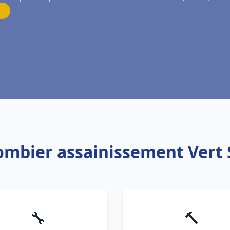
lombier assainissement Vert 
🔧
🔨