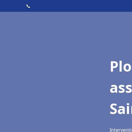
📞
Pl
as
Sai
Interventi