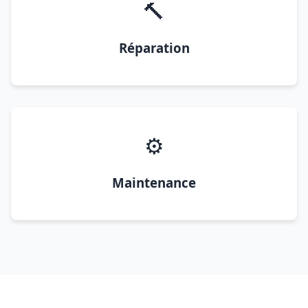
🔨
Réparation
⚙️
Maintenance