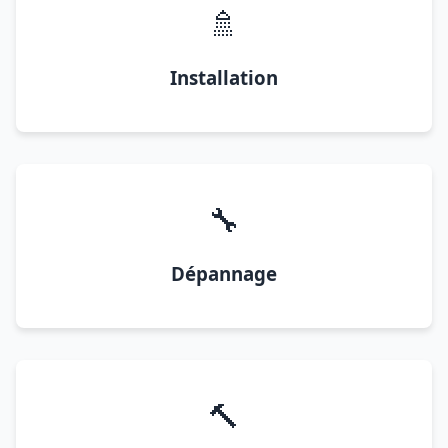
🚿
Installation
🔧
Dépannage
🔨