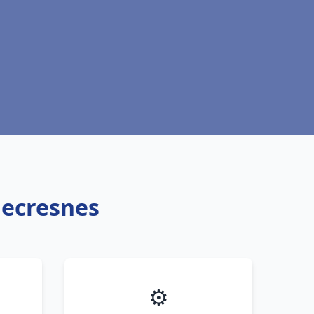
lecresnes
⚙️