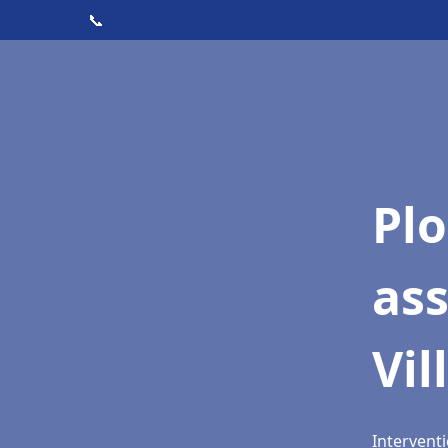
📞
Pl
as
Vil
Interventi