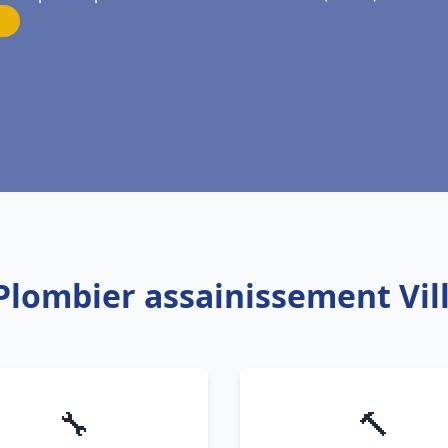
 Plombier assainissement Vil
🔧
🔨