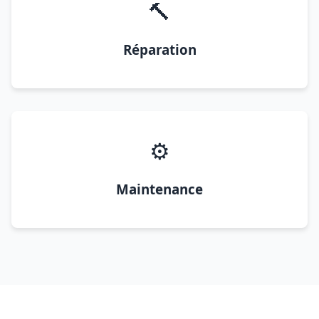
🔨
Réparation
⚙️
Maintenance