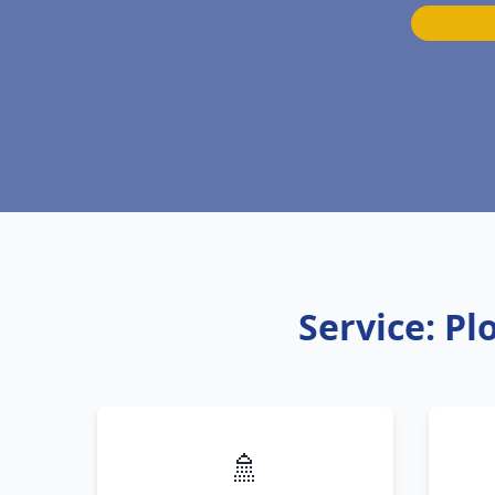
Service: Pl
🚿