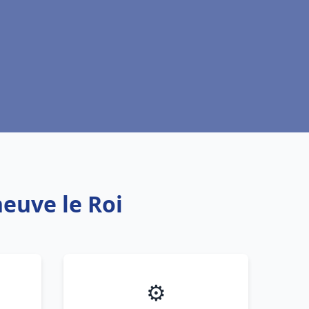
neuve le Roi
⚙️