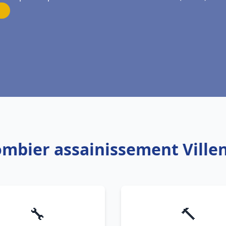
ombier assainissement Ville
🔧
🔨