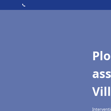
📞
Pl
as
Vil
Interventi