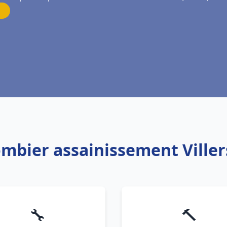
ombier assainissement Viller
🔧
🔨