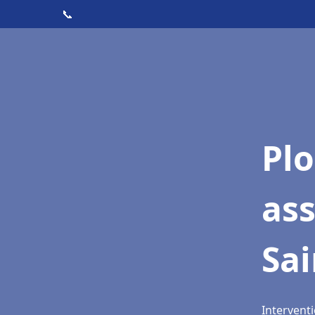
📞
Pl
ass
Sai
Interventi