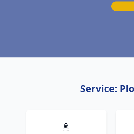
Service: Pl
🚿