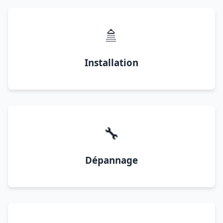
🚿
Installation
🔧
Dépannage