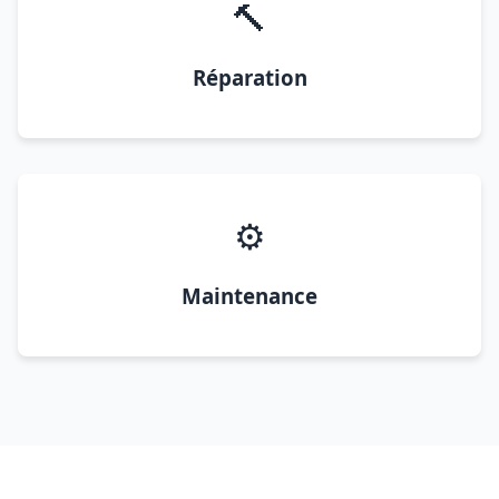
🔨
Réparation
⚙️
Maintenance