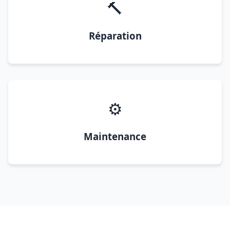
🔨
Réparation
⚙️
Maintenance