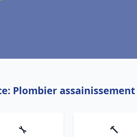
ce: Plombier assainissement 
🔧
🔨