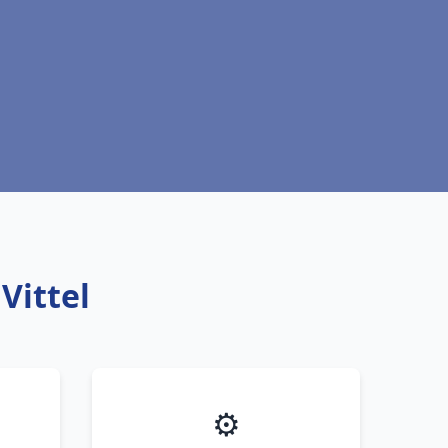
Vittel
⚙️