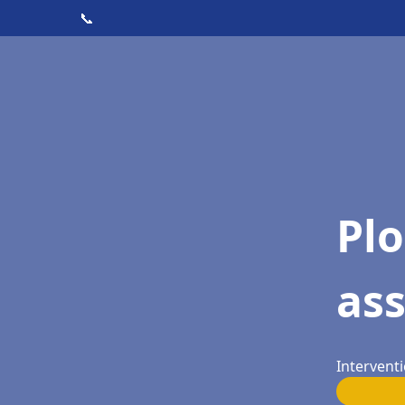
📞
Pl
ass
Interventi