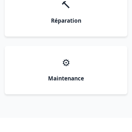
🔨
Réparation
⚙️
Maintenance