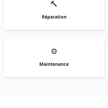
🔨
Réparation
⚙️
Maintenance