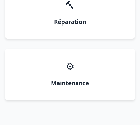
🔨
Réparation
⚙️
Maintenance