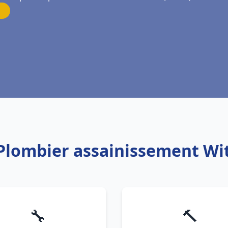
 Plombier assainissement W
🔧
🔨