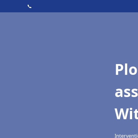
📞
Pl
as
Wi
Intervent