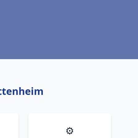
ittenheim
⚙️