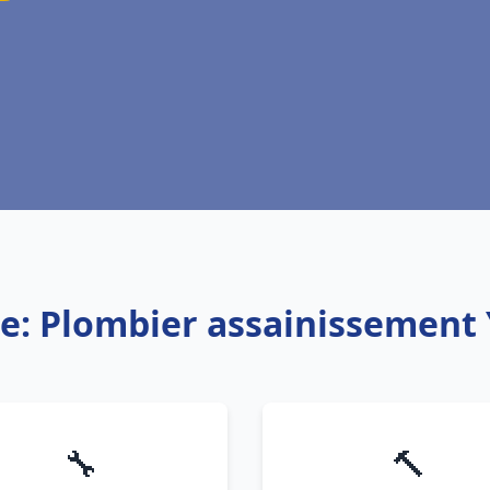
ce: Plombier assainissement 
🔧
🔨