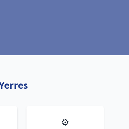
Yerres
⚙️