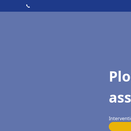
📞
Pl
as
Interventi